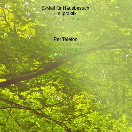
E-Mail für Hausbesuch
Heilpraktik
info@heilpraxis-fe.de
Per Telefon
0155 66111224
02303 2565422
02307 2874674