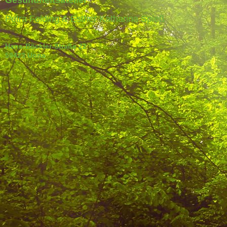
Gesundheitsatelier
Petra Felding & Esther Katharina Spieß
Hans-Böckler-Straße 22
59423 Unna