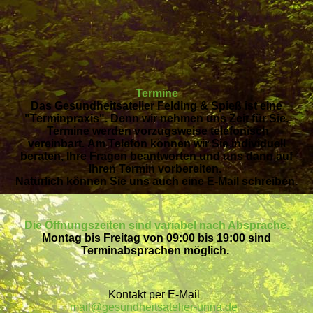
Termine
Das Gesundheitsatelier
Felding & Spieß ist eine
"Terminpraxis". Denn wir nehmen uns Zeit für Sie.
Termine werden vorzugsweise telefonisch
vereinbart. Am Telefon können wir Sie individuell
beraten, Ihre Fragen beantworten und uns dann auf
Ihren Termin vorbereiten.
Natürlich können Sie uns auch eine E-Mail schreiben.
Die Öffnungszeiten sind variabel nach Absprache.
Montag bis Freitag von 09:00 bis 19:00 sind
Terminabsprachen möglich.
Kontakt per E-Mail
mail@gesundheitsatelier-unna.de