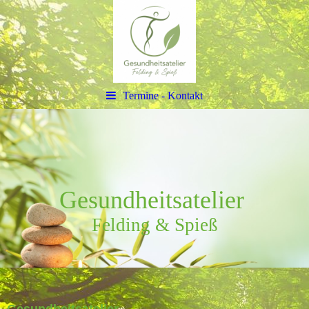
Termine - Kontakt
G
esun
dheitsatelier
Felding & Spie
ß