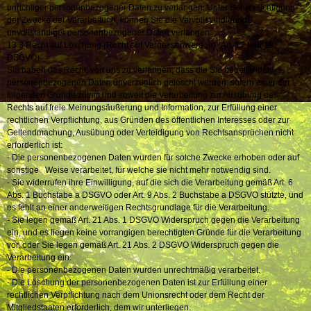
unrichtiger personenbezogener Daten zu verlangen. Unter Berücksichtigung
der Zwecke der Verarbeitung, können Sie die Vervollständigung
unvollständiger personenbezogener Daten verlangen.
13.3 Recht auf Löschung (Recht auf Vergessenwerden) (Art. 17 und 19
DSGVO)
Sie haben das Recht, von uns zu verlangen, dass die Sie betreffenden
personenbezogenen Daten unverzüglich gelöscht werden, sofern einer der
folgenden Gründe zutrifft und soweit die Verarbeitung zur Ausübung des
Rechts auf freie Meinungsäußerung und Information, zur Erfüllung einer
rechtlichen Verpflichtung, aus Gründen des öffentlichen Interesses oder zur
Geltendmachung, Ausübung oder Verteidigung von Rechtsansprüchen nicht
erforderlich ist:
- Die personenbezogenen Daten wurden für solche Zwecke erhoben oder auf
sonstige Weise verarbeitet, für welche sie nicht mehr notwendig sind.
- Sie widerrufen ihre Einwilligung, auf die sich die Verarbeitung gemäß Art. 6
Abs. 1 Buchstabe a DSGVO oder Art. 9 Abs. 2 Buchstabe a DSGVO stützte, und
es fehlt an einer anderweitigen Rechtsgrundlage für die Verarbeitung.
- Sie legen gemäß Art. 21 Abs. 1 DSGVO Widerspruch gegen die Verarbeitung
ein, und es liegen keine vorrangigen berechtigten Gründe für die Verarbeitung
vor, oder Sie legen gemäß Art. 21 Abs. 2 DSGVO Widerspruch gegen die
Verarbeitung ein.
- Die personenbezogenen Daten wurden unrechtmäßig verarbeitet.
- Die Löschung der personenbezogenen Daten ist zur Erfüllung einer
rechtlichen Verpflichtung nach dem Unionsrecht oder dem Recht der
Mitgliedstaaten erforderlich, dem wir unterliegen.