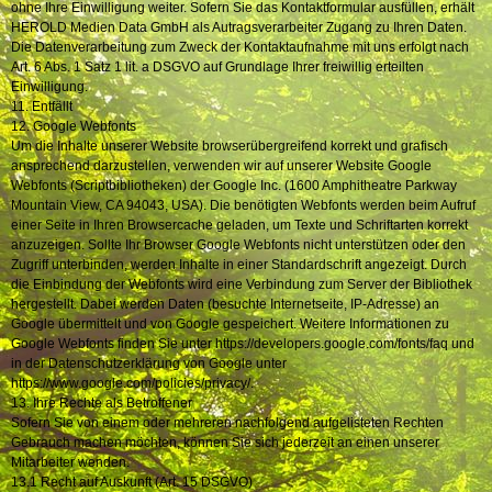
ohne Ihre Einwilligung weiter. Sofern Sie das Kontaktformular ausfüllen, erhält
HEROLD Medien Data GmbH als Autragsverarbeiter Zugang zu Ihren Daten.
Die Datenverarbeitung zum Zweck der Kontaktaufnahme mit uns erfolgt nach
Art. 6 Abs. 1 Satz 1 lit. a DSGVO auf Grundlage Ihrer freiwillig erteilten
Einwilligung.
11. Entfällt
12. Google Webfonts
Um die Inhalte unserer Website browserübergreifend korrekt und grafisch
ansprechend darzustellen, verwenden wir auf unserer Website Google
Webfonts (Scriptbibliotheken) der Google Inc. (1600 Amphitheatre Parkway
Mountain View, CA 94043, USA). Die benötigten Webfonts werden beim Aufruf
einer Seite in Ihren Browsercache geladen, um Texte und Schriftarten korrekt
anzuzeigen. Sollte Ihr Browser Google Webfonts nicht unterstützen oder den
Zugriff unterbinden, werden Inhalte in einer Standardschrift angezeigt. Durch
die Einbindung der Webfonts wird eine Verbindung zum Server der Bibliothek
hergestellt. Dabei werden Daten (besuchte Internetseite, IP-Adresse) an
Google übermittelt und von Google gespeichert. Weitere Informationen zu
Google Webfonts finden Sie unter https://developers.google.com/fonts/faq und
in der Datenschutzerklärung von Google unter
https://www.google.com/policies/privacy/.
13. Ihre Rechte als Betroffener
Sofern Sie von einem oder mehreren nachfolgend aufgelisteten Rechten
Gebrauch machen möchten, können Sie sich jederzeit an einen unserer
Mitarbeiter wenden.
13.1 Recht auf Auskunft (Art. 15 DSGVO)