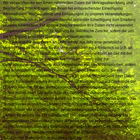
Wir verwenden die von Ihnen mitgeteilten Daten zur Vertragsabwicklung und
Bearbeitung Ihrer Anfragen, um Ihnen bei entsprechender Einwilligung
Informationen, Werbematerial und Einladungen zu unseren Veranstaltungen
zu übermitteln sowie bei entsprechender separater Einwilligung zum Empfang
unseres Newsletters. Für andere Zwecke werden Ihre Daten nicht verwendet.
Ausgenommen hiervon ist die Nutzung für statistische Zwecke, sofern die uns
zur Verfügung gestellten Daten anonymisiert werden.
Eine Weitergabe Ihrer Daten an Dritte erfolgt nur, falls eine gesetzliche
Verpflichtung besteht, dies für die Vertragsabwicklung erforderlich ist (z.B. an
das mit der Lieferung beauftragte Transportunternehmen und an das mit der
Zahlungsabwicklung beauftragte Kreditunternehmen) oder zur
Geltendmachung, Ausübung oder Verteidigung von Rechtsansprüchen, sofern
dies erforderlich ist und kein Grund zur Annahme besteht, dass Sie ein
überwiegendes schutzwürdiges Interesse an der Nichtweitergabe Ihrer Daten
haben. Eine Weiterleitung Ihrer Daten erfolgt ausschließlich auf Grundlage der
DSGVO. Manche, für die Vertragsabwicklung notwendig einzuschaltenden
Dritten haben ihren Sitz außerhalb des Gebiets der Bundesrepublik
Deutschland oder verarbeiten außerhalb Ihre personenbezogenen Daten. Das
Schutzniveau in anderen Ländern entspricht unter Umständen nicht dem von
Deutschland. Wir übermitteln Ihre personenbezogenen Daten jedoch nur in
Länder, für welche die EU-Kommission entschieden hat, dass sie über ein
angemessenes Datenschutzniveau verfügen oder wir setzen Maßnahmen, um
zu gewährleisten, dass alle Empfänger ein angemessenes Datenschutzniveau
haben, wozu wir Standardvertragsklauseln abschließen.
4. Dauer der Datenspeicherung und Löschung