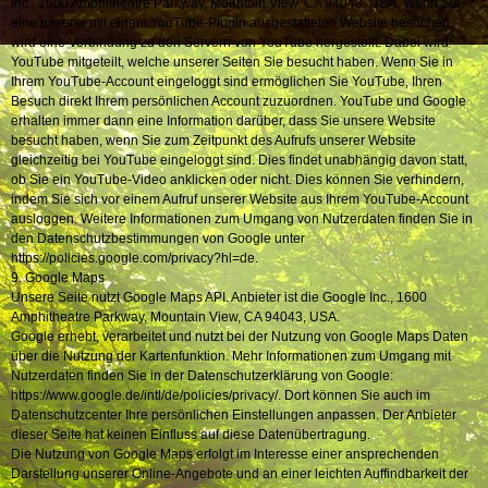
Inc., 1600 Amphitheatre Parkway, Mountain View, CA 94043, USA. Wenn Sie
eine unserer mit einem YouTube-Plugin ausgestatteten Website besuchen,
wird eine Verbindung zu den Servern von YouTube hergestellt. Dabei wird
YouTube mitgeteilt, welche unserer Seiten Sie besucht haben. Wenn Sie in
Ihrem YouTube-Account eingeloggt sind ermöglichen Sie YouTube, Ihren
Besuch direkt Ihrem persönlichen Account zuzuordnen. YouTube und Google
erhalten immer dann eine Information darüber, dass Sie unsere Website
besucht haben, wenn Sie zum Zeitpunkt des Aufrufs unserer Website
gleichzeitig bei YouTube eingeloggt sind. Dies findet unabhängig davon statt,
ob Sie ein YouTube-Video anklicken oder nicht. Dies können Sie verhindern,
indem Sie sich vor einem Aufruf unserer Website aus Ihrem YouTube-Account
ausloggen. Weitere Informationen zum Umgang von Nutzerdaten finden Sie in
den Datenschutzbestimmungen von Google unter
https://policies.google.com/privacy?hl=de.
9. Google Maps
Unsere Seite nutzt Google Maps API. Anbieter ist die Google Inc., 1600
Amphitheatre Parkway, Mountain View, CA 94043, USA.
Google erhebt, verarbeitet und nutzt bei der Nutzung von Google Maps Daten
über die Nutzung der Kartenfunktion. Mehr Informationen zum Umgang mit
Nutzerdaten finden Sie in der Datenschutzerklärung von Google:
https://www.google.de/intl/de/policies/privacy/. Dort können Sie auch im
Datenschutzcenter Ihre persönlichen Einstellungen anpassen. Der Anbieter
dieser Seite hat keinen Einfluss auf diese Datenübertragung.
Die Nutzung von Google Maps erfolgt im Interesse einer ansprechenden
Darstellung unserer Online-Angebote und an einer leichten Auffindbarkeit der