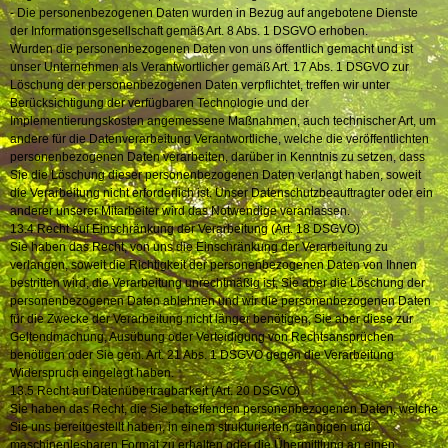
- Die personenbezogenen Daten wurden in Bezug auf angebotene Dienste
der Informationsgesellschaft gemäß Art. 8 Abs. 1 DSGVO erhoben.
Wurden die personenbezogenen Daten von uns öffentlich gemacht und ist
unser Unternehmen als Verantwortlicher gemäß Art. 17 Abs. 1 DSGVO zur
Löschung der personenbezogenen Daten verpflichtet, treffen wir unter
Berücksichtigung der verfügbaren Technologie und der
Implementierungskosten angemessene Maßnahmen, auch technischer Art, um
andere für die Datenverarbeitung Verantwortliche, welche die veröffentlichten
personenbezogenen Daten verarbeiten, darüber in Kenntnis zu setzen, dass
Sie die Löschung dieser personenbezogenen Daten verlangt haben, soweit
die Verarbeitung nicht erforderlich ist. Unser Datenschutzbeauftragter oder ein
anderer unserer Mitarbeiter wird das Notwendige veranlassen.
13.4 Recht auf Einschränkung der Verarbeitung (Art. 18 DSGVO)
Sie haben das Recht, von uns die Einschränkung der Verarbeitung zu
verlangen, soweit die Richtigkeit der personenbezogenen Daten von Ihnen
bestritten wird, die Verarbeitung unrechtmäßig ist, Sie aber die Löschung der
personenbezogenen Daten ablehnen und wir die personenbezogenen Daten
für die Zwecke der Verarbeitung nicht länger benötigen, Sie aber diese zur
Geltendmachung, Ausübung oder Verteidigung von Rechtsansprüchen
benötigen oder Sie gem. Art. 21 Abs. 1 DSGVO gegen die Verarbeitung
Widerspruch eingelegt haben.
13.5 Recht auf Datenübertragbarkeit (Art. 20 DSGVO)
Sie haben das Recht, die Sie betreffenden personenbezogenen Daten, welche
Sie uns bereitgestellt haben, in einem strukturierten, gängigen und
maschinenlesbaren Format zu erhalten oder die Übermittlung an einen