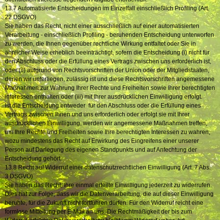
13.7 Automatisierte Entscheidungen im Einzelfall einschließlich Profiling (Art.
22 DSGVO)
Sie haben das Recht, nicht einer ausschließlich auf einer automatisierten
Verarbeitung - einschließlich Profiling - beruhenden Entscheidung unterworfen
zu werden, die Ihnen gegenüber rechtliche Wirkung entfaltet oder Sie in
ähnlicher Weise erheblich beeinträchtigt, sofern die Entscheidung (i) nicht für
den Abschluss oder die Erfüllung eines Vertrags zwischen uns erforderlich ist,
oder (ii) aufgrund von Rechtsvorschriften der Union oder der Mitgliedstaaten,
denen wir unterliegen, zulässig ist und diese Rechtsvorschriften angemessene
Maßnahmen zur Wahrung Ihrer Rechte und Freiheiten sowie Ihrer berechtigten
Interessen enthalten oder (iii) mit Ihrer ausdrücklichen Einwilligung erfolgt.
Ist die Entscheidung entweder für den Abschluss oder die Erfüllung eines
Vertrags zwischen Ihnen und uns erforderlich oder erfolgt sie mit Ihrer
ausdrücklichen Einwilligung, werden wir angemessene Maßnahmen treffen,
um Ihre Rechte und Freiheiten sowie Ihre berechtigten Interessen zu wahren,
wozu mindestens das Recht auf Erwirkung des Eingreifens einer unserer
Person auf Darlegung des eigenen Standpunkts und auf Anfechtung der
Entscheidung gehört.
13.8 Recht auf Widerruf einer datenschutzrechtlichen Einwilligung (Art. 7 Abs.
3 DSGVO)
Sie haben das Recht, Ihre einmal erteilte Einwilligung jederzeit zu widerrufen.
Dies hat zur Folge, dass wir die Datenverarbeitung, die auf dieser Einwilligung
beruhte, für die Zukunft nicht fortführen dürfen. Für den Widerruf reicht eine
formlose Mitteilung per E-Mail an uns. Die Rechtmäßigkeit der bis zum