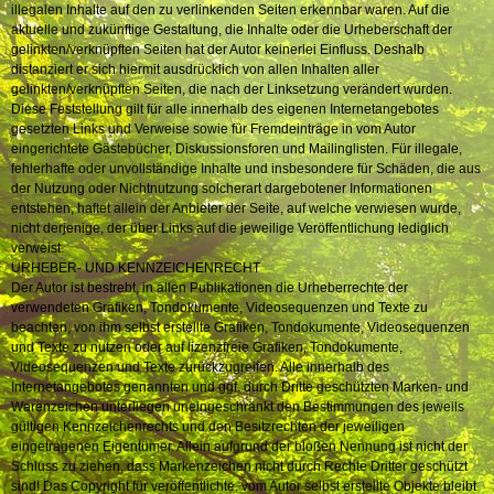
illegalen Inhalte auf den zu verlinkenden Seiten erkennbar waren. Auf die
aktuelle und zukünftige Gestaltung, die Inhalte oder die Urheberschaft der
gelinkten/verknüpften Seiten hat der Autor keinerlei Einfluss. Deshalb
distanziert er sich hiermit ausdrücklich von allen Inhalten aller
gelinkten/verknüpften Seiten, die nach der Linksetzung verändert wurden.
Diese Feststellung gilt für alle innerhalb des eigenen Internetangebotes
gesetzten Links und Verweise sowie für Fremdeinträge in vom Autor
eingerichtete Gästebücher, Diskussionsforen und Mailinglisten. Für illegale,
fehlerhafte oder unvollständige Inhalte und insbesondere für Schäden, die aus
der Nutzung oder Nichtnutzung solcherart dargebotener Informationen
entstehen, haftet allein der Anbieter der Seite, auf welche verwiesen wurde,
nicht derjenige, der über Links auf die jeweilige Veröffentlichung lediglich
verweist.
URHEBER- UND KENNZEICHENRECHT
Der Autor ist bestrebt, in allen Publikationen die Urheberrechte der
verwendeten Grafiken, Tondokumente, Videosequenzen und Texte zu
beachten, von ihm selbst erstellte Grafiken, Tondokumente, Videosequenzen
und Texte zu nutzen oder auf lizenzfreie Grafiken, Tondokumente,
Videosequenzen und Texte zurückzugreifen. Alle innerhalb des
Internetangebotes genannten und ggf. durch Dritte geschützten Marken- und
Warenzeichen unterliegen uneingeschränkt den Bestimmungen des jeweils
gültigen Kennzeichenrechts und den Besitzrechten der jeweiligen
eingetragenen Eigentümer. Allein aufgrund der bloßen Nennung ist nicht der
Schluss zu ziehen, dass Markenzeichen nicht durch Rechte Dritter geschützt
sind! Das Copyright für veröffentlichte, vom Autor selbst erstellte Objekte bleibt