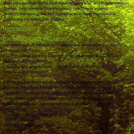
allein beim Autor der Seiten. Eine Vervielfältigung oder Verwendung solcher
Grafiken, Tondokumente, Videosequenzen und Texte in anderen
elektronischen oder gedruckten Publikationen ist ohne ausdrückliche
Zustimmung des Autors nicht gestattet.
DATENSCHUTZ
DATENSCHUTZERKLÄRUNG
Hier informieren wir Sie über die Erhebung und Verarbeitung Ihrer Daten
sowie über Ihre Rechte.
Rechtsgrundlage bildet die Datenschutz-Grundverordnung (DSGVO) in
Verbindung mit dem BDSG.
1. Anbieter und verantwortliche Stelle im Sinne der DSGVO:
Petra Felding (Impressum)
2. Erhebung und Speicherung von Daten beim Besuch unserer Website
Beim Aufrufen unserer Website werden durch den auf Ihrem Endgerät zum
Einsatz kommenden Browser automatisch Informationen an den Server
unserer Website gesendet. Diese Informationen werden temporär in
sogenannten Server-Logfiles gespeichert. Erfasst werden folgende
Informationen:
- Name und URL der besuchten Website
- Referier-URL
- Datum und Uhrzeit des Zugriffs
- IP-Adresse