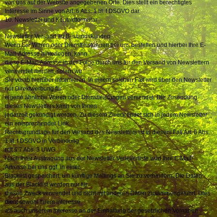
von uns auf der Website angegebenen Orte. Dies stellt ein berechtigtes
Interesse im Sinne von Art. 6 Abs. 1 lit. f DSGVO dar.
10. Newsletter und Kontaktformular
Newsletter Versand an Bestandskunden
Wenn Sie Waren oder Dienstleistungen bei uns bestellen und hierbei Ihre E-
Mail-Adresse hinterlegen, kann
diese E-Mail-Adresse in der Folge durch uns für den Versand von Newslettern
verwendet werden, sofern wir
Sie vorab hierüber informieren. In einem solchen Fall wird über den Newsletter
nur Direktwerbung für
eigene ähnliche Waren oder Dienstleistungen versendet. Die Zusendung
dieses Newsletters kann von Ihnen
jederzeit gekündigt werden. Zu diesem Zweck findet sich in jedem Newsletter
ein entsprechender Link.
Rechtsgrundlage für den Versand des Newsletters ist in diesem Fall Art. 6 Abs.
1 lit. f DSGVO in Verbindung
mit § 7 Abs. 3 UWG.
Nach Ihrer Austragung aus der Newsletter Verteilerliste wird Ihre E-Mail-
Adresse bei uns ggf. in einer
Blacklist gespeichert, um künftige Mailings an Sie zu verhindern. Die Daten
aus der Blacklist werden nur für
diesen Zweck verwendet und nicht mit anderen Daten zusammengeführt. Dies
dient sowohl Ihrem Interesse
als auch unserem Interesse an der Einhaltung der gesetzlichen Vorgaben