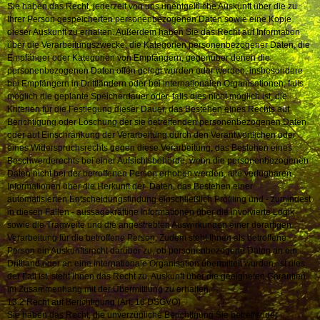
Sie haben das Recht, jederzeit von uns unentgeltliche Auskunft über die zu
Ihrer Person gespeicherten personenbezogenen Daten sowie eine Kopie
dieser Auskunft zu erhalten. Außerdem haben Sie das Recht auf Information
über die Verarbeitungszwecke, die Kategorien personenbezogener Daten, die
Empfänger oder Kategorien von Empfängern, gegenüber denen die
personenbezogenen Daten offen gelegt wurden oder werden, insbesondere
bei Empfängern in Drittländern oder bei internationalen Organisationen, falls
möglich die geplante Speicherdauer oder, falls dies nicht möglich ist, die
Kriterien für die Festlegung dieser Dauer, das Bestehen eines Rechts auf
Berichtigung oder Löschung der sie betreffenden personenbezogenen Daten
oder auf Einschränkung der Verarbeitung durch den Verantwortlichen oder
eines Widerspruchsrechts gegen diese Verarbeitung, das Bestehen eines
Beschwerderechts bei einer Aufsichtsbehörde, wenn die personenbezogenen
Daten nicht bei der betroffenen Person erhoben werden, alle verfügbaren
Informationen über die Herkunft der Daten, das Bestehen einer
automatisierten Entscheidungsfindung einschließlich Profiling und - zumindest
in diesen Fällen - aussagekräftige Informationen über die involvierte Logik
sowie die Tragweite und die angestrebten Auswirkungen einer derartigen
Verarbeitung für die betroffene Person. Zudem steht Ihnen als betroffene
Person ein Auskunftsrecht darüber zu, ob personenbezogene Daten an ein
Drittland oder an eine internationale Organisation übermittelt wurden. Ist dies
der Fall ist, steht Ihnen das Recht zu, Auskunft über die geeigneten Garantien
im Zusammenhang mit der Übermittlung zu erhalten.
13.2 Recht auf Berichtigung (Art. 16 DSGVO)
Sie haben das Recht, die unverzügliche Berichtigung Sie betreffender