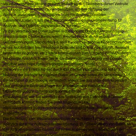
Verarbeitung/Speicherung gekürzt. Im Auftrag des Betreibers dieser Website
wird Google diese Informationen benutzen, um Ihre Nutzung der
Website auszuwerten, um Reports über die Websiteaktivitäten
zusammenzustellen, um die Kampagnenleistung von Onlinewerbung für
Analyse- und Optimierungszwecke zu messen.
Zu den verarbeiteten Daten zählen insbesondere Online-Kennzeichnungen
(einschließlich Cookie-Kennungen), Internet-Protokoll-Adressen,
Gerätekennungen, Standortdaten, vom Kunden vergebene Kennzeichnungen
sowie Nutzerdaten (insbesondere Zeitpunkt und Dauer des Zugriffs, Auswahl
bestimmter Angebote, etc.). Mehr Informationen zum Umgang mit Nutzerdaten
bei Google Analytics finden Sie in der Datenschutzerklärung von Google,
abrufbar unter https://policies.google.com/privacy?hl=de.
Sie können die Erfassung der durch das Cookie erzeugten und auf Ihre
Nutzung der Website bezogenen Daten an Google sowie die Verarbeitung
dieser Daten durch Google verhindern, indem Sie das unter dem folgenden
Link verfügbare Browser-Plugin herunterladen und installieren:
https://tools.google.com/dlpage/gaoptout?hl=de.
Eine Anleitung, wie Sie ebenfalls das Speichern von Daten durch Google
verhindern können, finden Sie unter folgendem Link:
https://developers.google.com/analytics/devguides/collection/gajs/?
hl=de#disable.
Die Beziehung zum Webanalyseanbieter basiert beim Einsatz von Google
Analytics auf einer Auftragsdatenverarbeitung. Die Übermittlung von Daten an
den Auftragsverarbeiter basiert auf einem Angemessenheitsbeschluss der
Europäischen Kommission (Selbstzertifizierung Privacy Shield). Die Daten