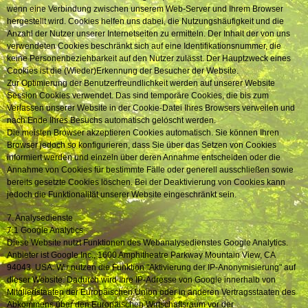
wenn eine Verbindung zwischen unserem Web-Server und Ihrem Browser
hergestellt wird. Cookies helfen uns dabei, die Nutzungshäufigkeit und die
Anzahl der Nutzer unserer Internetseiten zu ermitteln. Der Inhalt der von uns
verwendeten Cookies beschränkt sich auf eine Identifikationsnummer, die
keine Personenbeziehbarkeit auf den Nutzer zulässt. Der Hauptzweck eines
Cookies ist die (Wieder)Erkennung der Besucher der Website.
Zur Optimierung der Benutzerfreundlichkeit werden auf unserer Website
Session Cookies verwendet. Das sind temporäre Cookies, die bis zum
Verlassen unserer Website in der Cookie-Datei Ihres Browsers verweilen und
nach Ende Ihres Besuchs automatisch gelöscht werden.
Die meisten Browser akzeptieren Cookies automatisch. Sie können Ihren
Browser jedoch so konfigurieren, dass Sie über das Setzen von Cookies
informiert werden und einzeln über deren Annahme entscheiden oder die
Annahme von Cookies für bestimmte Fälle oder generell ausschließen sowie
bereits gesetzte Cookies löschen. Bei der Deaktivierung von Cookies kann
jedoch die Funktionalität unserer Website eingeschränkt sein.
7. Analysedienste
7.1 Google Analytics
Diese Website nutzt Funktionen des Webanalysedienstes Google Analytics.
Anbieter ist Google Inc., 1600 Amphitheatre Parkway Mountain View, CA
94043, USA. Wir nutzen die Funktion "Aktivierung der IP-Anonymisierung" auf
dieser Website. Dadurch wird Ihre IP-Adresse von Google innerhalb von
Mitgliedstaaten der Europäischen Union oder in anderen Vertragsstaaten des
Abkommens über den Europäischen Wirtschaftsraum vor der