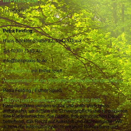
IMPRESSUM
Inhaberin:
Petra Felding
Hans-Böckler-Straße 22, 59423 Unna
Tel. 02303 25 65 422
info@heilpraxis-fe.de
Kooperationen
mit Esther Spieß
Verantwortlich für die Webseite und die Mediengestaltung:
Petra Felding / Esther Spieß
DSGVO und Patientenrechtegesetz § 630 BGB
Patientenakten werden sicher und unter Verschluss
aufbewahrt, wir achten die Schweigepflicht und respektieren
Ihre Patientenrechte. Sie haben, Ihre persönlichen Daten
betreffend, das Recht auf Auskunft und Akteneinsicht . Wir
achten die Informationspflicht vor jeder Behandlung und