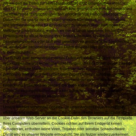
Wir werden die Daten zur Vertragsabwicklung nicht länger aufbewahren, als
dies zur Erfüllung unserer vertraglichen bzw. gesetzlichen Verpflichtungen und
zur Abwehr von Haftungsansprüchen erforderlich ist. Personenbezogene
Daten, die Sie uns für den Empfang unseres Newsletters, von Informations-
und Werbematerial oder für Einladungen zu unseren Veranstaltungen zur
Verfügung gestellt haben, werden wir nur so lange speichern, bis Sie Ihre
Einwilligung für diese Nutzung Ihrer Daten widerrufen. Entfällt der
Speicherungszweck oder läuft eine gesetzlich vorgeschriebene Speicherfrist
ab, werden die personenbezogenen Daten gesperrt oder gelöscht.
5. Datensicherheit
Der Schutz Ihrer personenbezogenen Daten erfolgt durch entsprechende
organisatorische und technische Vorkehrungen, um Ihre Daten gegen zufällige
oder vorsätzliche Manipulationen, teilweisen oder vollständigen Verlust,
Zerstörung oder gegen den unbefugten Zugriff Dritter zu schützen. Unsere
Sicherheitsmaßnahmen werden entsprechend der technologischen
Entwicklung fortlaufend verbessert. Dennoch können internetbasierte
Datenübertragungen Sicherheitslücken aufweisen, sodass ein absoluter
Schutz nicht gewährleistet werden kann.
6. Cookies
Unsere Website verwendet Cookies, um unser Angebot nutzerfreundlicher,
effektiver und sicherer zu gestalten. Ein Cookie ist eine kleine Textdatei, die wir
über unseren Web-Server an die Cookie-Datei des Browsers auf die Festplatte
Ihres Computers übermitteln. Cookies richten auf Ihrem Endgerät keinen
Schaden an, enthalten keine Viren, Trojaner oder sonstige Schadsoftware.
Damit wird es unserer Website ermöglicht, Sie als Nutzer wiederzuerkennen,