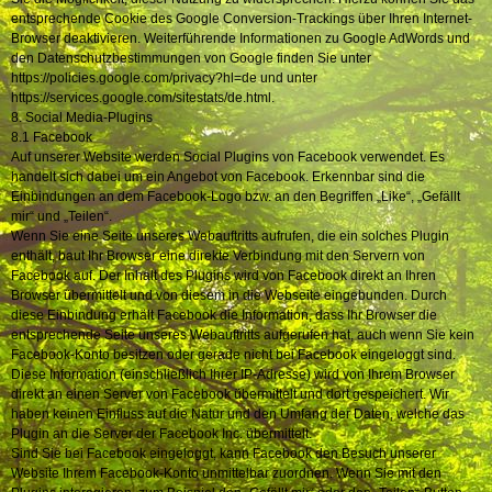
entsprechende Cookie des Google Conversion-Trackings über Ihren Internet-
Browser deaktivieren. Weiterführende Informationen zu Google AdWords und
den Datenschutzbestimmungen von Google finden Sie unter
https://policies.google.com/privacy?hl=de und unter
https://services.google.com/sitestats/de.html.
8. Social Media-Plugins
8.1 Facebook
Auf unserer Website werden Social Plugins von Facebook verwendet. Es
handelt sich dabei um ein Angebot von Facebook. Erkennbar sind die
Einbindungen an dem Facebook-Logo bzw. an den Begriffen „Like“, „Gefällt
mir“ und „Teilen“.
Wenn Sie eine Seite unseres Webauftritts aufrufen, die ein solches Plugin
enthält, baut Ihr Browser eine direkte Verbindung mit den Servern von
Facebook auf. Der Inhalt des Plugins wird von Facebook direkt an Ihren
Browser übermittelt und von diesem in die Webseite eingebunden. Durch
diese Einbindung erhält Facebook die Information, dass Ihr Browser die
entsprechende Seite unseres Webauftritts aufgerufen hat, auch wenn Sie kein
Facebook-Konto besitzen oder gerade nicht bei Facebook eingeloggt sind.
Diese Information (einschließlich Ihrer IP-Adresse) wird von Ihrem Browser
direkt an einen Server von Facebook übermittelt und dort gespeichert. Wir
haben keinen Einfluss auf die Natur und den Umfang der Daten, welche das
Plugin an die Server der Facebook Inc. übermittelt.
Sind Sie bei Facebook eingeloggt, kann Facebook den Besuch unserer
Website Ihrem Facebook-Konto unmittelbar zuordnen. Wenn Sie mit den