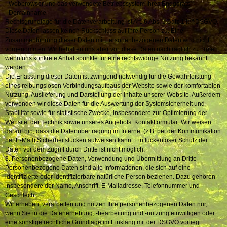
- Webbrowser und das verwendete Betriebssystem Ihres Endgeräts
- Domainname
Rechtsgrundlage für die Datenverarbeitung ist Art. 6 Abs. 1 Satz 1 lt. f DSGVO.
Diese Daten lassen keinen Rückschluss auf Ihre Person zu. Eine
Zusammenführung dieser Daten mit personenbezogenen Daten wird nicht
vorgenommen. Wir behalten uns aber vor, diese Daten nachträglich zu prüfen,
wenn uns konkrete Anhaltspunkte für eine rechtswidrige Nutzung bekannt
werden.
Die Erfassung dieser Daten ist zwingend notwendig für die Gewährleistung
eines reibungslosen Verbindungsaufbaus der Website sowie der komfortablen
Nutzung, Auslieferung und Darstellung der Inhalte unserer Website. Außerdem
verwenden wir diese Daten für die Auswertung der Systemsicherheit und –
Stabilität sowie für statistische Zwecke, insbesondere zur Optimierung der
Website, der Technik sowie unseres Angebots. Kontaktformular: Wir weisen
darauf hin, dass die Datenübertragung im Internet (z.B. bei der Kommunikation
per E-Mail) Sicherheitslücken aufweisen kann. Ein lückenloser Schutz der
Daten vor dem Zugriff durch Dritte ist nicht möglich.
3. Personenbezogene Daten, Verwendung und Übermittlung an Dritte
Personenbezogene Daten sind alle Informationen, die sich auf eine
identifizierte oder identifizierbare natürliche Person beziehen. Dazu gehören
insbesondere der Name, Anschrift, E-Mailadresse, Telefonnummer und
Geschlecht.
Wir erheben, verarbeiten und nutzen Ihre personenbezogenen Daten nur,
wenn Sie in die Datenerhebung, -bearbeitung und -nutzung einwilligen oder
eine sonstige rechtliche Grundlage im Einklang mit der DSGVO vorliegt.