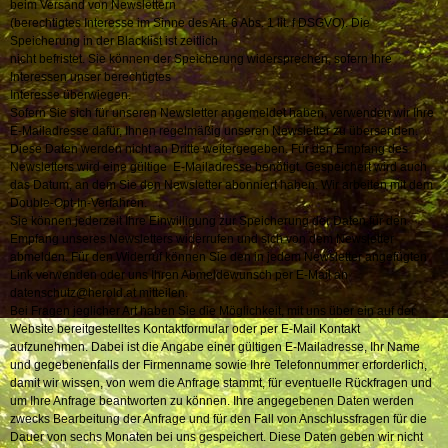
beim Versand von Newslettern
(berechtigtes Interesse im Sinne des Art. 6 Abs. 1 lit. f DSGVO). Die
Speicherung in der Blacklist ist zeitlich
nicht befristet. Sie können der Speicherung widersprechen, sofern Ihre
Interessen unser berechtigtes
Interesse überwiegen.
Sofern Sie sich für unseren Newsletter angemeldet haben, verwenden wir Ihre
E-Mailadresse dafür, Ihnen regelmäßig unseren Newsletter zu übersenden.
Diese Daten werden nicht an Dritte weitergegeben. Für den Empfang des
Newsletters wird eine gültige E-Mailadresse benötigt. Gespeichert wird auch
das Datum, an dem Sie den Newsletter abonniert haben. Wir arbeiten mit dem
Double-Opt-In-Verfahren.
Sie können jederzeit Ihre Einwilligung zur Speicherung der Daten für den
Empfang unseres Newsletters widerrufen und sich von dem Newsletter
abmelden. Für den Widerruf können Sie den in jedem Newsletter angefügten
Link verwenden oder uns Ihren Abmeldewunsch per E-Mail an
datenschutz@herold.at mitteilen.
Bei Fragen jeglicher Art haben Sie die Möglichkeit, mit uns über ein auf der
Website bereitgestelltes Kontaktformular oder per E-Mail Kontakt
aufzunehmen. Dabei ist die Angabe einer gültigen E-Mailadresse, Ihr Name
und gegebenenfalls der Firmenname sowie Ihre Telefonnummer erforderlich,
damit wir wissen, von wem die Anfrage stammt, für eventuelle Rückfragen und
um Ihre Anfrage beantworten zu können. Ihre angegebenen Daten werden
zwecks Bearbeitung der Anfrage und für den Fall von Anschlussfragen für die
Dauer von sechs Monaten bei uns gespeichert. Diese Daten geben wir nicht