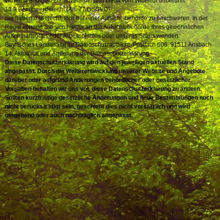
Widerruf erfolgten Datenverarbeitung bleibt vom Widerruf unberührt.
13.9 Beschwerderecht (Art. 77 DSGVO)
Sie haben das Recht, sich bei einer Aufsichtsbehörde zu beschweren. In der
Regel können Sie sich hierfür an die Aufsichtsbehörde Ihres gewöhnlichen
Aufenthaltsortes oder Arbeitsplatzes oder unseres Sitzes wenden:
Bayrisches Landesamt für Datenschutzaufsicht, Postfach 606, 91511 Ansbach.
14. Aktualität und Änderung der Datenschutzerklärung
Diese Datenschutzerklärung wird auf den jeweiligen aktuellen Stand
angepasst. Durch die Weiterentwicklung unserer Website und Angebote
darüber oder aufgrund Änderungen behördlicher oder gesetzlicher
Vorgaben behalten wir uns vor, diese Datenschutzerklärung zu ändern.
Sollten kurzfristige gesetzliche Änderungen und neue Bestimmungen noch
nicht berücksichtigt sein, geschieht dies nicht vorsätzlich und wird
umgehend oder auch nachträglich angepasst.