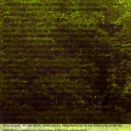
anderen Verantwortlichen zu verlangen, soweit dies technisch machbar ist und
sofern hiervon nicht die Rechte und Freiheiten anderer Personen
beeinträchtigt werden.
13.6 Widerspruchsrecht (Art. 21 DSGVO)
Sie haben das Recht, aus Gründen, die sich aus Ihrer besonderen Situation
ergeben, jederzeit gegen die Verarbeitung Sie betreffender
personenbezogener Daten, Widerspruch einzulegen. Dies gilt auch für ein auf
diese Bestimmungen gestütztes Profiling. Wir verarbeiten die
personenbezogenen Daten im Falle des Widerspruchs nicht mehr, es sei denn,
wir können zwingende schutzwürdige Gründe für die Verarbeitung
nachweisen, die Ihre Interessen, Rechten und Freiheiten überwiegen, oder die
Verarbeitung dient der Geltendmachung, Ausübung oder Verteidigung von
Rechtsansprüchen. Verarbeiten wir personenbezogene Daten, um
Direktwerbung zu betreiben, haben Sie das Recht, jederzeit Widerspruch
gegen die Verarbeitung der personenbezogenen Daten zum Zwecke
derartiger Werbung einzulegen. Dies gilt auch für das Profiling, soweit es mit
der Direktwerbung in Verbindung steht. Widersprechen Sie der Verarbeitung
für Zwecke der Direktwerbung, so werden wir Ihre personenbezogenen Daten
nicht mehr für diese Zwecke verarbeiten. Außerdem haben Sie das Recht, aus
Gründen, die sich aus Ihrer besonderen Situation ergeben, gegen die Sie
betreffende Verarbeitung personenbezogener Daten, die bei uns zu
wissenschaftlichen oder historischen Forschungszwecken oder zu
statistischen Zwecken gemäß Art. 89 Abs. 1 DSGVO erfolgen, Widerspruch
einzulegen, es sei denn, eine solche Verarbeitung ist zur Erfüllung einer im
öffentlichen Interesse liegenden Aufgabe erforderlich.