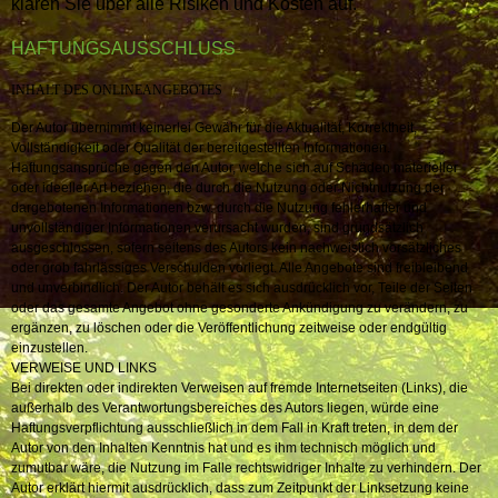
klären Sie über alle Risiken und Kosten auf.
HAFTUNGSAUSSCHLUSS
INHALT DES ONLINEANGEBOTES
Der Autor übernimmt keinerlei Gewähr für die Aktualität, Korrektheit,
Vollständigkeit oder Qualität der bereitgestellten Informationen.
Haftungsansprüche gegen den Autor, welche sich auf Schäden materieller
oder ideeller Art beziehen, die durch die Nutzung oder Nichtnutzung der
dargebotenen Informationen bzw. durch die Nutzung fehlerhafter und
unvollständiger Informationen verursacht wurden, sind grundsätzlich
ausgeschlossen, sofern seitens des Autors kein nachweislich vorsätzliches
oder grob fahrlässiges Verschulden vorliegt. Alle Angebote sind freibleibend
und unverbindlich. Der Autor behält es sich ausdrücklich vor, Teile der Seiten
oder das gesamte Angebot ohne gesonderte Ankündigung zu verändern, zu
ergänzen, zu löschen oder die Veröffentlichung zeitweise oder endgültig
einzustellen.
VERWEISE UND LINKS
Bei direkten oder indirekten Verweisen auf fremde Internetseiten (Links), die
außerhalb des Verantwortungsbereiches des Autors liegen, würde eine
Haftungsverpflichtung ausschließlich in dem Fall in Kraft treten, in dem der
Autor von den Inhalten Kenntnis hat und es ihm technisch möglich und
zumutbar wäre, die Nutzung im Falle rechtswidriger Inhalte zu verhindern. Der
Autor erklärt hiermit ausdrücklich, dass zum Zeitpunkt der Linksetzung keine