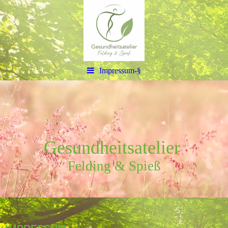
Impressum-§
G
esun
dheitsatelier
Felding & Spie
ß