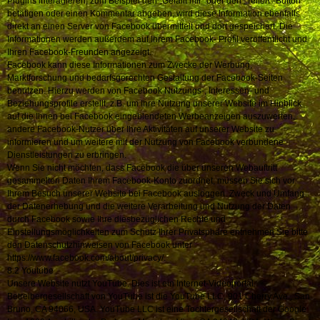
Plugins interagieren, zum Beispiel den „Gefällt mir“ oder den „Teilen“-Button
betätigen oder einen Kommentar abgeben, wird diese Information ebenfalls
direkt an einen Server von Facebook übermittelt und dort gespeichert. Die
Informationen werden außerdem auf Ihrem Facebook- Profil veröffentlicht und
Ihren Facebook-Freunden angezeigt.
Facebook kann diese Informationen zum Zwecke der Werbung,
Marktforschung und bedarfsgerechten Gestaltung der Facebook-Seiten
benutzen. Hierzu werden von Facebook Nutzungs-, Interessen- und
Beziehungsprofile erstellt, z.B. um Ihre Nutzung unserer Website im Hinblick
auf die Ihnen bei Facebook eingeblendeten Werbeanzeigen auszuwerten,
andere Facebook-Nutzer über Ihre Aktivitäten auf unserer Website zu
informieren und um weitere mit der Nutzung von Facebook verbundene
Dienstleistungen zu erbringen.
Wenn Sie nicht möchten, dass Facebook die über unseren Webauftritt
gesammelten Daten Ihrem Facebook-Konto zuordnet, müssen Sie sich vor
Ihrem Besuch unserer Website bei Facebook ausloggen. Zweck und Umfang
der Datenerhebung und die weitere Verarbeitung und Nutzung der Daten
durch Facebook sowie Ihre diesbezüglichen Rechte und
Einstellungsmöglichkeiten zum Schutz Ihrer Privatsphäre entnehmen Sie bitte
den Datenschutzhinweisen von Facebook unter
https://www.facebook.com/about/privacy/.
8.2 Youtube
Unsere Website nutzt YouTube. Dies ist ein Internet-Videoportal.
Betreibergesellschaft von YouTube ist die YouTube LLC, 901 Cherry Ave., San
Bruno, CA 94066, USA. YouTube LLC ist eine Tochtergesellschaft der Google