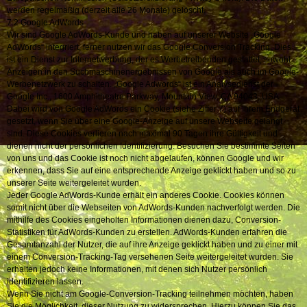
werden regelmäßig (derzeit alle 26 Monate) gelöscht.
7.2 Google AdWords
Wir sind Google AdWords-Kunde und haben auf unserer Website „Google
AdWords“ integriert, ferner nutzen wir das Google Conversion Tracking. Dies
ist ein Dienst zur Internetwerbung, der es Werbetreibenden gestattet, sowohl
Anzeigen in den Suchmaschinenergebnissen von Google als auch im Google-
Werbenetzwerk zu schalten. „Google Adwords“ ist ein Analysedienst der
Google Inc., 1600 Amphitheatre Parkway, Mountain View, CA 94043, USA.
Dabei wird von Google AdWords ein Cookie (siehe Ziffer 7) auf Ihrem Endgerät
gesetzt, wenn Sie über eine Google-Anzeige auf unsere Webseite gelangt
sind. Diese Cookies verlieren nach maximal 90 Tagen ihre Gültigkeit und
dienen nicht der persönlichen Identifizierung. Besuchen Sie bestimmte Seiten
von uns und das Cookie ist noch nicht abgelaufen, können Google und wir
erkennen, dass Sie auf eine entsprechende Anzeige geklickt haben und so zu
unserer Seite weitergeleitet wurden.
Jeder Google AdWords-Kunde erhält ein anderes Cookie. Cookies können
somit nicht über die Webseiten von AdWords-Kunden nachverfolgt werden. Die
mithilfe des Cookies eingeholten Informationen dienen dazu, Conversion-
Statistiken für AdWords-Kunden zu erstellen. AdWords-Kunden erfahren die
Gesamtanzahl der Nutzer, die auf ihre Anzeige geklickt haben und zu einer mit
einem Conversion-Tracking-Tag versehenen Seite weitergeleitet wurden. Sie
erhalten jedoch keine Informationen, mit denen sich Nutzer persönlich
identifizieren lassen.
Wenn Sie nicht am Google-Conversion-Tracking teilnehmen möchten, haben
Sie die Möglichkeit, dieser Nutzung zu widersprechen. Hierzu können Sie das